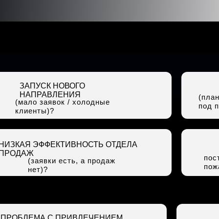
ЗАПУСК НОВОГО
НАПРАВЛЕНИЯ
(пла
(мало заявок / холодные
под 
клиенты)?
НИЗКАЯ ЭФФЕКТИВНОСТЬ ОТДЕЛА
ПРОДАЖ
пос
(заявки есть, а продаж
пож
нет)?
ПРОБЛЕМА С ПРИВЛЕЧЕНИЕМ