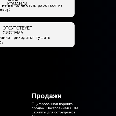
КОМАНДА
 не выполняются, работают из
лки)?
ОТСУТСТВУЕТ
СИСТЕМА
оянно приходится тушить
ры
Продажи
Оцифрованная воронка
продаж. Настроенная CRM
Скрипты для сотрудников