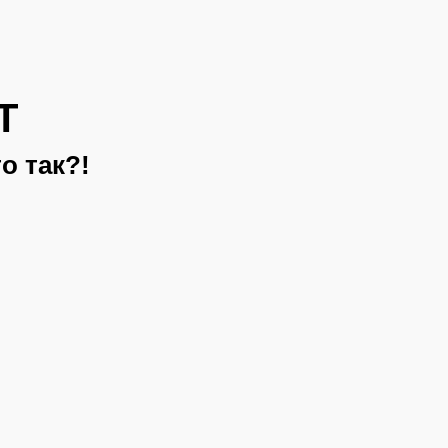
Т
о так?!