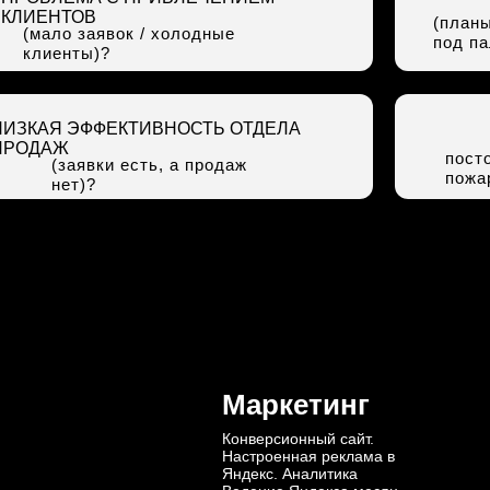
КЛИЕНТОВ
(планы
(мало заявок / холодные
под па
клиенты)?
НИЗКАЯ ЭФФЕКТИВНОСТЬ ОТДЕЛА
ПРОДАЖ
пост
(заявки есть, а продаж
пожа
нет)?
Маркетинг
Конверсионный сайт.
Настроенная реклама в
Яндекс. Аналитика