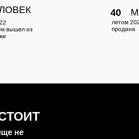
ЛОВЕК
М
40
летом 20
022
продана
ик вышел из
ки
 СТОИТ
еще не