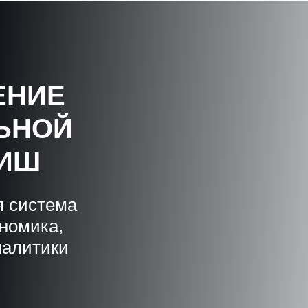
ЕНИЕ
ЬНОЙ
НИШ
я система
ономика,
налитики