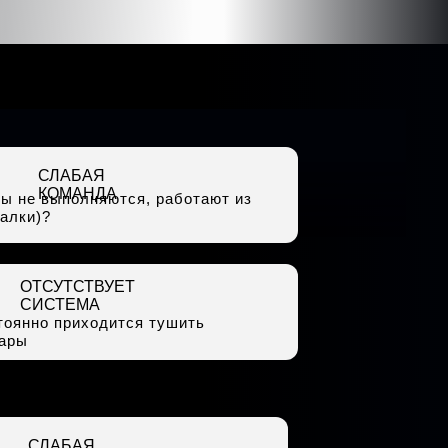
СЛАБАЯ
КОМАНДА
ны не выполняются, работают из
палки)?
ОТСУТСТВУЕТ
СИСТЕМА
тоянно приходится тушить
ары
СЛАБАЯ